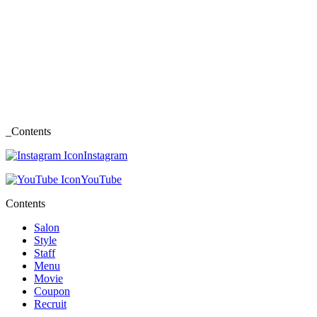
_Contents
Instagram
YouTube
Contents
Salon
Style
Staff
Menu
Movie
Coupon
Recruit