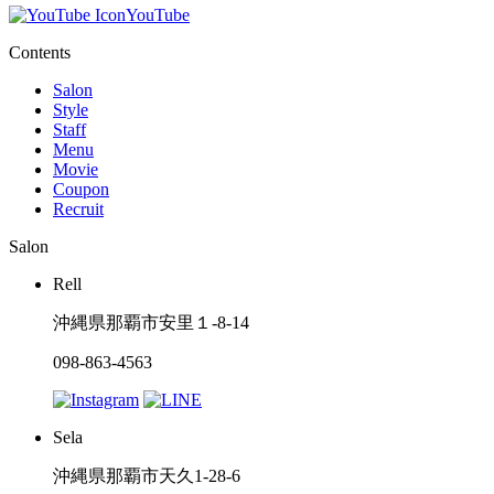
YouTube
Contents
Salon
Style
Staff
Menu
Movie
Coupon
Recruit
Salon
Rell
沖縄県那覇市安里１-8-14
098-863-4563
Sela
沖縄県那覇市天久1-28-6