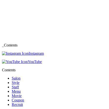
_Contents
Instagram
YouTube
Contents
Salon
Style
Staff
Menu
Movie
Coupon
Recruit