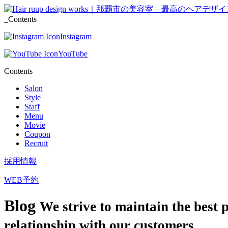
_Contents
Instagram
YouTube
Contents
Salon
Style
Staff
Menu
Movie
Coupon
Recruit
採用情報
WEB予約
Blog
We strive to maintain the best 
relationship with our customers.