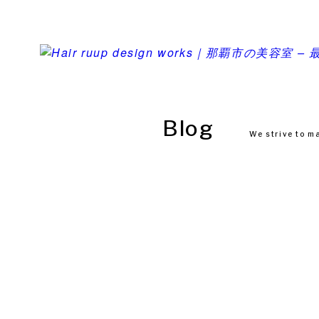
Blog
We strive to m