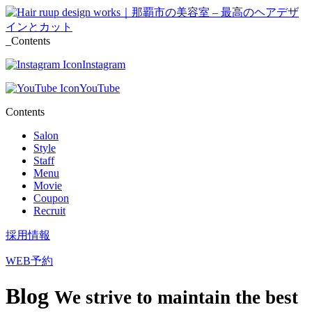
_Contents
Instagram
YouTube
Contents
Salon
Style
Staff
Menu
Movie
Coupon
Recruit
採用情報
WEB予約
Blog
We strive to maintain the best