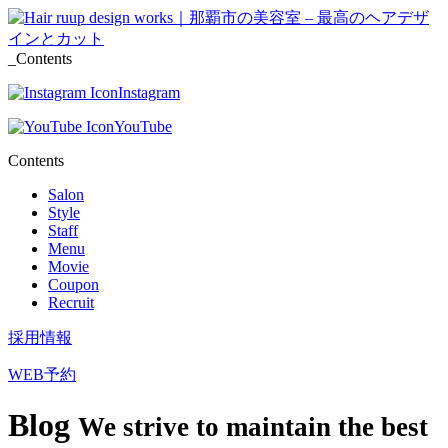
_Contents
Instagram
YouTube
Contents
Salon
Style
Staff
Menu
Movie
Coupon
Recruit
採用情報
WEB予約
Blog
We strive to maintain the best