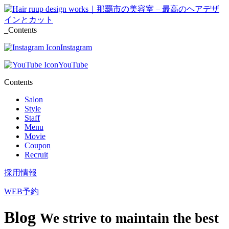
_Contents
Instagram
YouTube
Contents
Salon
Style
Staff
Menu
Movie
Coupon
Recruit
採用情報
WEB予約
Blog
We strive to maintain the best