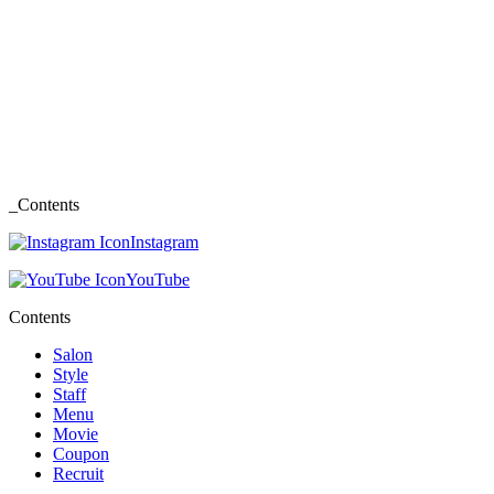
_Contents
Instagram
YouTube
Contents
Salon
Style
Staff
Menu
Movie
Coupon
Recruit