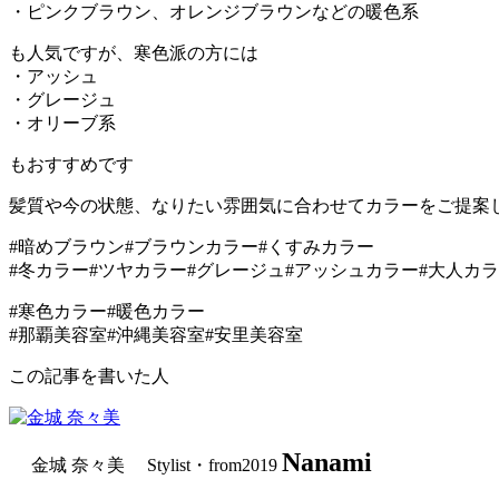
・ピンクブラウン、オレンジブラウンなどの暖色系
も人気ですが、寒色派の方には
・アッシュ
・グレージュ
・オリーブ系
もおすすめです
髪質や今の状態、なりたい雰囲気に合わせてカラーをご提案し
#暗めブラウン#ブラウンカラー#くすみカラー
#冬カラー#ツヤカラー#グレージュ#アッシュカラー#大人カ
#寒色カラー#暖色カラー
#那覇美容室#沖縄美容室#安里美容室
この記事を書いた人
Nanami
金城 奈々美 Stylist・from2019