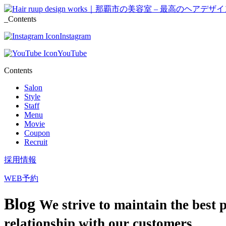
_Contents
Instagram
YouTube
Contents
Salon
Style
Staff
Menu
Movie
Coupon
Recruit
採用情報
WEB予約
Blog
We strive to maintain the best 
relationship with our customers.