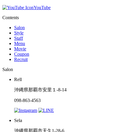
YouTube
Contents
Salon
Style
Staff
Menu
Movie
Coupon
Recruit
Salon
Rell
沖縄県那覇市安里１-8-14
098-863-4563
Sela
沖縄県那覇市天久1-28-6