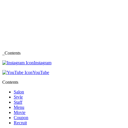
_Contents
Instagram
YouTube
Contents
Salon
Style
Staff
Menu
Movie
Coupon
Recruit