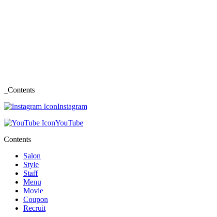
_Contents
Instagram
YouTube
Contents
Salon
Style
Staff
Menu
Movie
Coupon
Recruit