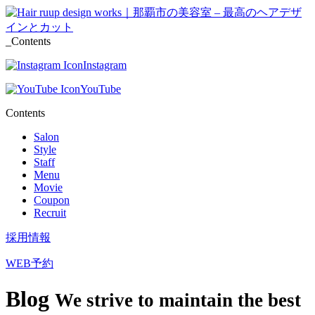
_Contents
Instagram
YouTube
Contents
Salon
Style
Staff
Menu
Movie
Coupon
Recruit
採用情報
WEB予約
Blog
We strive to maintain the best