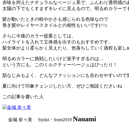
赤味を抑えたナチュラルなベージュ系で、ふんわり透明感の
太陽の下でもくすまずキレイに見えるので、明るめカラーで
髪が動いたときの軽やかさも感じられる色味なので
巻き髪やレイヤースタイルとの相性もいいです(^^)
さらに今後のカラー提案としては、
ハイライトを入れて立体感を出すのもおすすめです。
髪全体がより柔らかく見えたり、色落ちしていく過程も楽し
明るめカラーに挑戦したいけど派手すぎるのは…
という方にも、このミルクティーベージュはぴったり！
肌なじみもよく、どんなファッションにも合わせやすいので
夏に向けて印象チェンジしたい方、ぜひご相談くださいね
この記事を書いた人
Nanami
金城 奈々美 Stylist・from2019