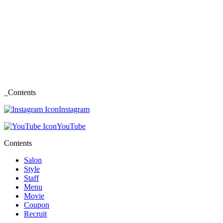
_Contents
Instagram
YouTube
Contents
Salon
Style
Staff
Menu
Movie
Coupon
Recruit