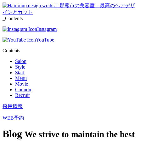
_Contents
Instagram
YouTube
Contents
Salon
Style
Staff
Menu
Movie
Coupon
Recruit
採用情報
WEB予約
Blog
We strive to maintain the best