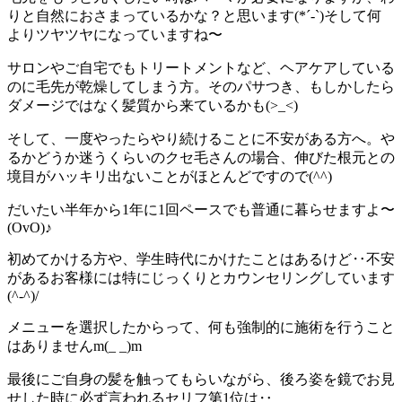
りと自然におさまっているかな？と思います(*´-`)そして何
よりツヤツヤになっていますね〜
サロンやご自宅でもトリートメントなど、ヘアケアしている
のに毛先が乾燥してしまう方。そのパサつき、もしかしたら
ダメージではなく髪質から来ているかも(>_<)
そして、一度やったらやり続けることに不安がある方へ。や
るかどうか迷うくらいのクセ毛さんの場合、伸びた根元との
境目がハッキリ出ないことがほとんどですので(^^)
だいたい半年から1年に1回ペースでも普通に暮らせますよ〜
(OvO)♪
初めてかける方や、学生時代にかけたことはあるけど‥不安
があるお客様には特にじっくりとカウンセリングしています
(^-^)/
メニューを選択したからって、何も強制的に施術を行うこと
はありませんm(_ _)m
最後にご自身の髪を触ってもらいながら、後ろ姿を鏡でお見
せした時に必ず言われるセリフ第1位は‥