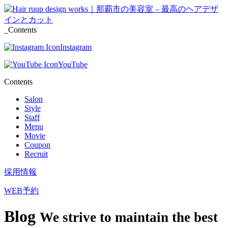
_Contents
Instagram
YouTube
Contents
Salon
Style
Staff
Menu
Movie
Coupon
Recruit
採用情報
WEB予約
Blog
We strive to maintain the best