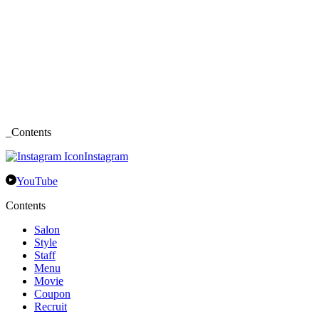
_Contents
Instagram
YouTube
Contents
Salon
Style
Staff
Menu
Movie
Coupon
Recruit