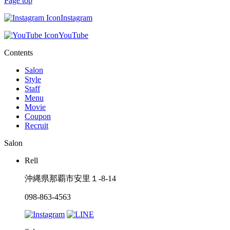
Page top
Instagram
YouTube
Contents
Salon
Style
Staff
Menu
Movie
Coupon
Recruit
Salon
Rell
沖縄県那覇市安里１-8-14
098-863-4563