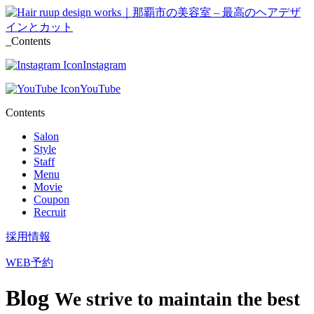
_Contents
Instagram
YouTube
Contents
Salon
Style
Staff
Menu
Movie
Coupon
Recruit
採用情報
WEB予約
Blog
We strive to maintain the best