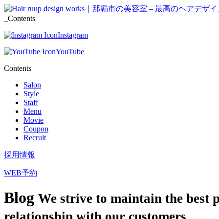
_Contents
Instagram
YouTube
Contents
Salon
Style
Staff
Menu
Movie
Coupon
Recruit
採用情報
WEB予約
Blog
We strive to maintain the best 
relationship with our customers.