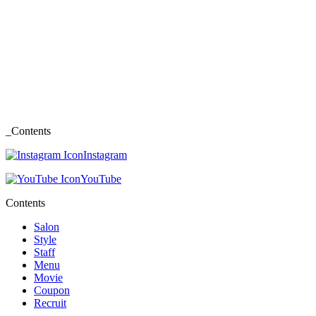
_Contents
Instagram
YouTube
Contents
Salon
Style
Staff
Menu
Movie
Coupon
Recruit