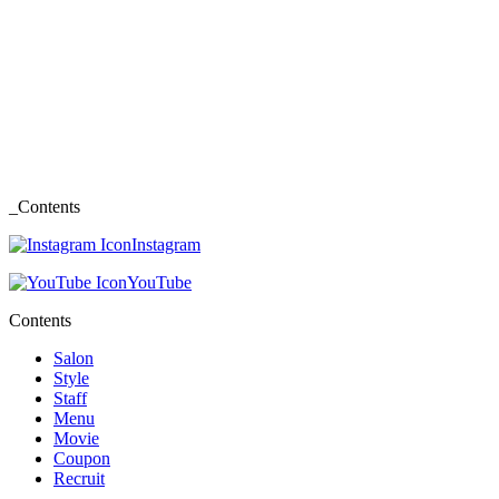
_Contents
Instagram
YouTube
Contents
Salon
Style
Staff
Menu
Movie
Coupon
Recruit