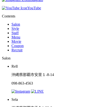
YouTube
Contents
Salon
Style
Staff
Menu
Movie
Coupon
Recruit
Salon
Rell
沖縄県那覇市安里１-8-14
098-863-4563
Sela