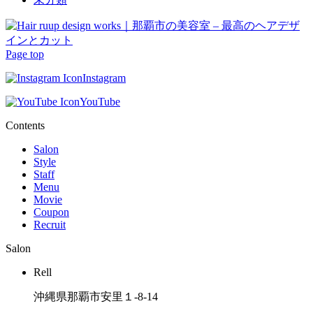
Page top
Instagram
YouTube
Contents
Salon
Style
Staff
Menu
Movie
Coupon
Recruit
Salon
Rell
沖縄県那覇市安里１-8-14