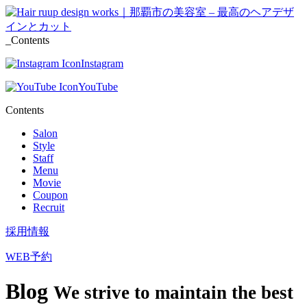
_Contents
Instagram
YouTube
Contents
Salon
Style
Staff
Menu
Movie
Coupon
Recruit
採用情報
WEB予約
Blog
We strive to maintain the best