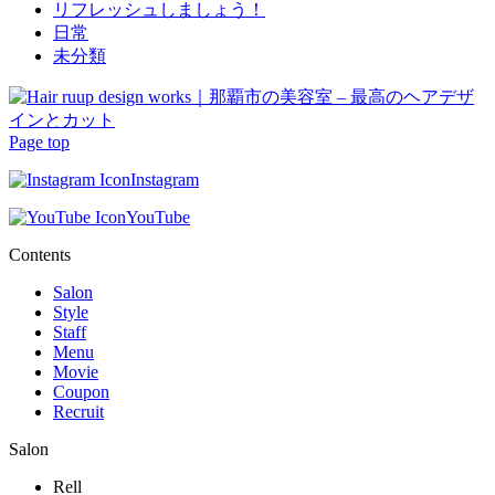
リフレッシュしましょう！
日常
未分類
Page top
Instagram
YouTube
Contents
Salon
Style
Staff
Menu
Movie
Coupon
Recruit
Salon
Rell