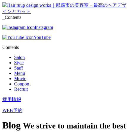
_Contents
Instagram
YouTube
Contents
Salon
Style
Staff
Menu
Movie
Coupon
Recruit
採用情報
WEB予約
Blog
We strive to maintain the best