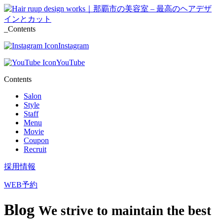
_Contents
Instagram
YouTube
Contents
Salon
Style
Staff
Menu
Movie
Coupon
Recruit
採用情報
WEB予約
Blog
We strive to maintain the best