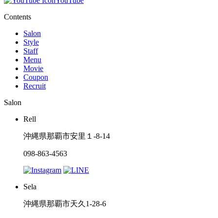
YouTube
Contents
Salon
Style
Staff
Menu
Movie
Coupon
Recruit
Salon
Rell
沖縄県那覇市安里１-8-14
098-863-4563
Sela
沖縄県那覇市天久1-28-6