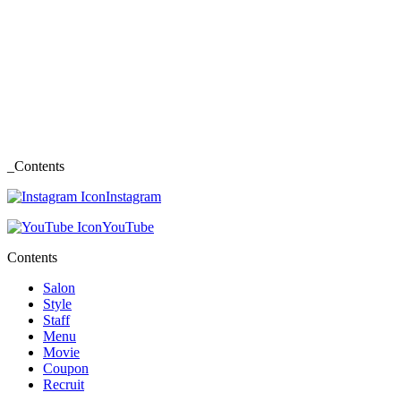
_Contents
Instagram
YouTube
Contents
Salon
Style
Staff
Menu
Movie
Coupon
Recruit