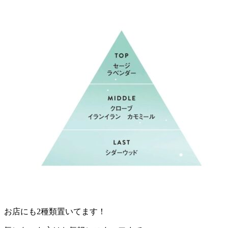
お店にも
2
種類置いてます！