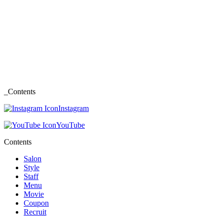
_Contents
Instagram
YouTube
Contents
Salon
Style
Staff
Menu
Movie
Coupon
Recruit