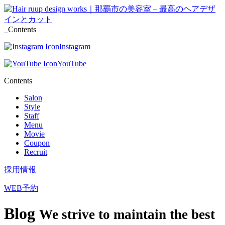
_Contents
Instagram
YouTube
Contents
Salon
Style
Staff
Menu
Movie
Coupon
Recruit
採用情報
WEB予約
Blog
We strive to maintain the best