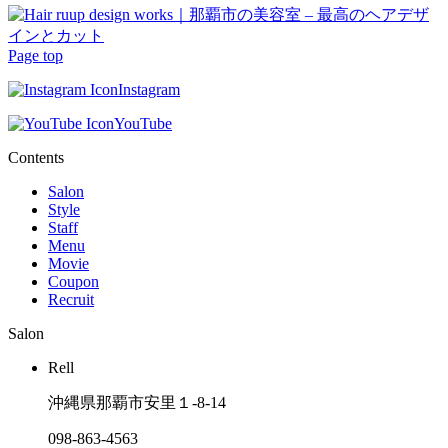
Page top
Instagram
YouTube
Contents
Salon
Style
Staff
Menu
Movie
Coupon
Recruit
Salon
Rell
沖縄県那覇市安里１-8-14
098-863-4563