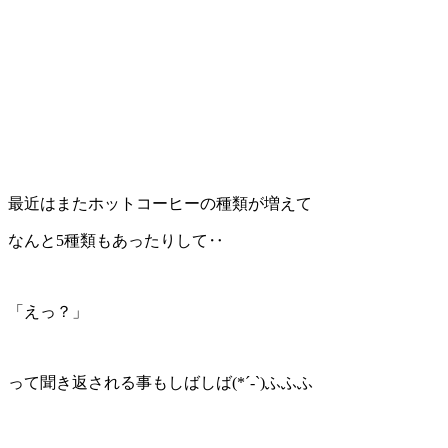
最近はまたホットコーヒーの種類が増えて
なんと
5
種類もあったりして‥
「えっ？」
って聞き返される事もしばしば
(*´-`)
ふふふ