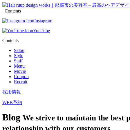
_Contents
Instagram
YouTube
Contents
Salon
Style
Staff
Menu
Movie
Coupon
Recruit
採用情報
WEB予約
Blog
We strive to maintain the best 
relationship with our customers.