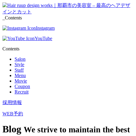
_Contents
Instagram
YouTube
Contents
Salon
Style
Staff
Menu
Movie
Coupon
Recruit
採用情報
WEB予約
Blog
We strive to maintain the best