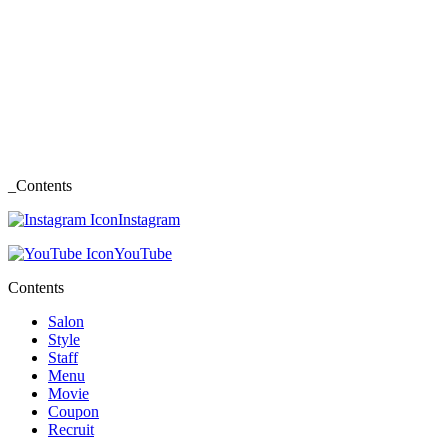
_Contents
Instagram
YouTube
Contents
Salon
Style
Staff
Menu
Movie
Coupon
Recruit