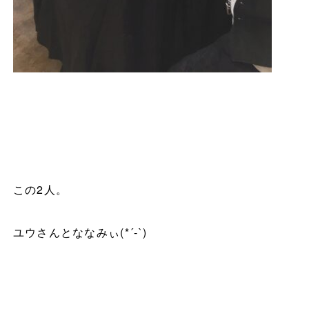
この
2
人。
ユウさんとななみぃ(*´-`)