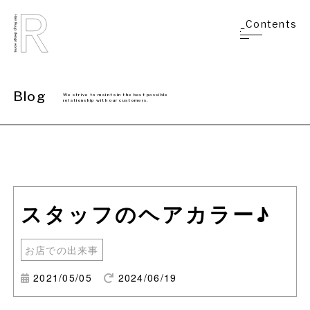
_Contents
Blog
We strive to maintain the best possible
relationship with our customers.
スタッフのヘアカラー♪
お店での出来事
2021/05/05
2024/06/19