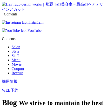
_Contents
Instagram
YouTube
Contents
Salon
Style
Staff
Menu
Movie
Coupon
Recruit
採用情報
WEB予約
Blog
We strive to maintain the best