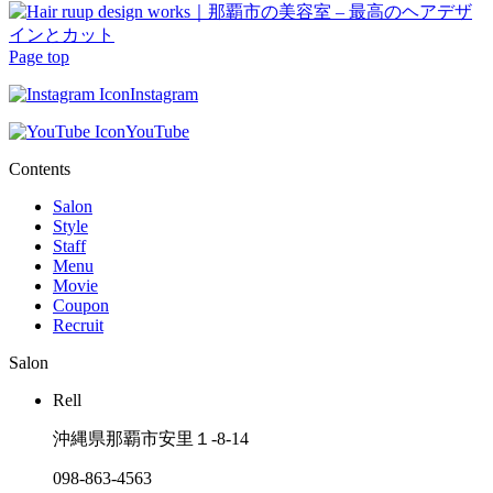
Page top
Instagram
YouTube
Contents
Salon
Style
Staff
Menu
Movie
Coupon
Recruit
Salon
Rell
沖縄県那覇市安里１-8-14
098-863-4563