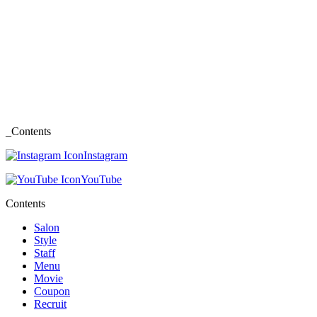
_Contents
Instagram
YouTube
Contents
Salon
Style
Staff
Menu
Movie
Coupon
Recruit