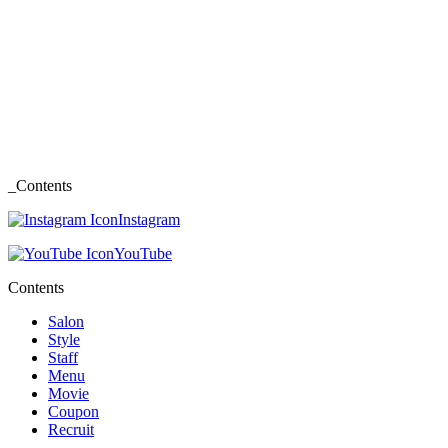
_Contents
Instagram
YouTube
Contents
Salon
Style
Staff
Menu
Movie
Coupon
Recruit