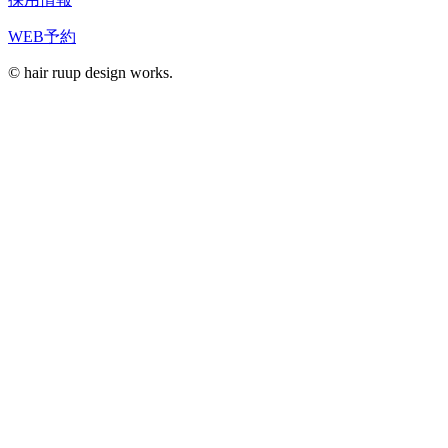
WEB予約
© hair ruup design works.