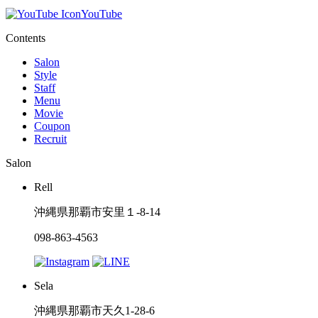
YouTube
Contents
Salon
Style
Staff
Menu
Movie
Coupon
Recruit
Salon
Rell
沖縄県那覇市安里１-8-14
098-863-4563
Sela
沖縄県那覇市天久1-28-6