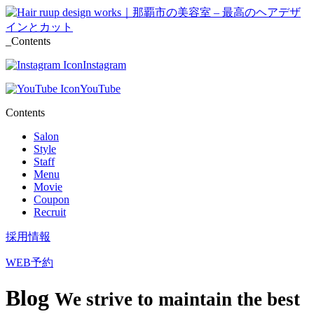
_Contents
Instagram
YouTube
Contents
Salon
Style
Staff
Menu
Movie
Coupon
Recruit
採用情報
WEB予約
Blog
We strive to maintain the best