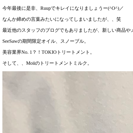
今年最後に是非、
Ruup
でキレイになりましょうー
(^O^)
／
なんか締めの言葉みたいになってしまいましたが、、笑
最近他のスタッフのブログでもありましたが、新しい商品や
SeeSaw
の期間限定オイル、スノーブル。
美容業界
No. 1
？！
TOKIO
トリートメント。
そして、、
Moii
のトリートメントミルク。