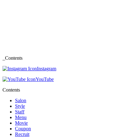
_Contents
Instagram
YouTube
Contents
Salon
Style
Staff
Menu
Movie
Coupon
Recruit