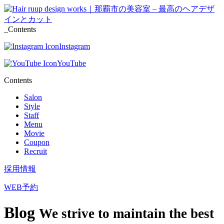
_Contents
Instagram
YouTube
Contents
Salon
Style
Staff
Menu
Movie
Coupon
Recruit
採用情報
WEB予約
Blog
We strive to maintain the best