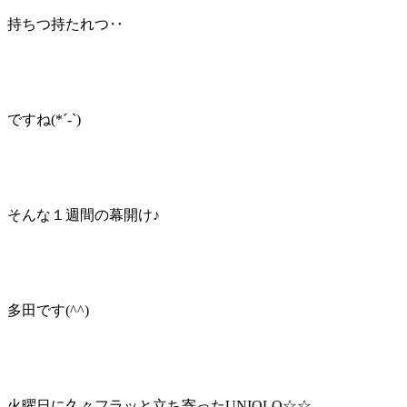
持ちつ持たれつ‥
ですね(
*´-`
)
そんな１週間の幕開け♪
多田です(
^^
)
火曜日に久々フラッと立ち寄った
UNIQLO
☆☆