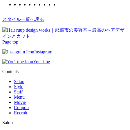
スタイル一覧へ戻る
Page top
Instagram
YouTube
Contents
Salon
Style
Staff
Menu
Movie
Coupon
Recruit
Salon