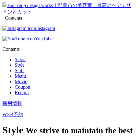
_Contents
Instagram
YouTube
Contents
Salon
Style
Staff
Menu
Movie
Coupon
Recruit
採用情報
WEB予約
Style
We strive to maintain the best